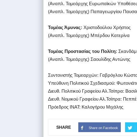
(Αναπλ. Τομεάρχης Ευρωπαϊκών Υποθέσε
(Αναπλ. Τομεάρχης) Παπαγεωργίου Παυσα
Τομέας Άμυνας:
Χριστοδούλου Χρήστος
(Αναπλ. Τομεάρχης) Μπέρδου Κατερίνα
Τομέας Προστασίας του Πολίτη:
Σκανδάμ
(Αναπλ. Τομεάρχης) Σαουλίδης Αντώνης
Συντονιστής Τομεαρχών: Γαβρόγλου Κώστ
Υπεύθυνη Πολιτικού Σχεδιασμού: Φωτονιάτ
Διευθ. Πολιτικού Γραφείου Αλ.Τσίπρα: Βασι
Διευθ. Νομικού Γραφείου Αλ.Τσίπρα: Πεππέ
Πρόεδρος ΙΝΑΤ: Καλογήρου Μιχάλης
SHARE
Share on Facebook