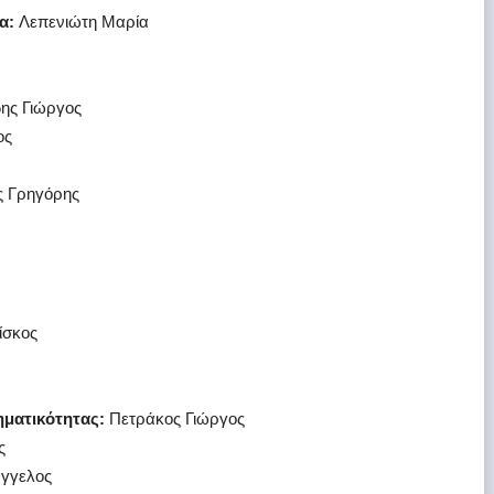
α:
Λεπενιώτη Μαρία
δης Γιώργος
ος
 Γρηγόρης
ίσκος
ηματικότητας:
Πετράκος Γιώργος
ς
άγγελος