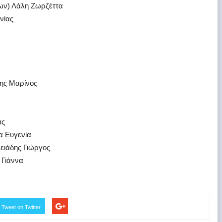
ων) Λάλη Ζωρζέττα
νίας
ης Μαρίνος
ας
α Ευγενία
λειάδης Γιώργος
 Γιάννα
Tweet on Twitter