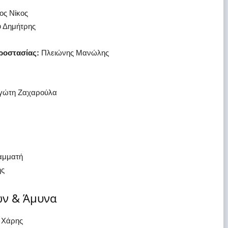
ος Νίκος
υ Δημήτρης
Προστασίας:
Πλειώνης Μανώλης
ιγώτη Ζαχαρούλα
αμματή
ης
ών & Άμυνα
 Χάρης