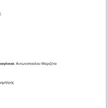
ς
κογένεια:
Αντωνοπούλου Μαριζέτα
Δημήτρης