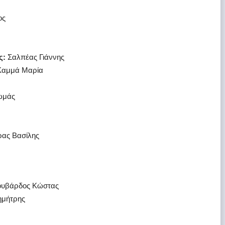
ος
ς:
Σαλπέας Γιάννης
 Καμμά Μαρία
ωμάς
ας Βασίλης
υβάρδος Κώστας
ημήτρης