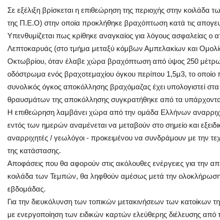
Σε εξέλιξη βρίσκεται η επιθεώρηση της περιοχής στην κοιλάδα τω
της Π.Ε.Ο) στην οποία προκλήθηκε βραχόπτωση κατά τις απογευ
Υπενθυμίζεται πως κρίθηκε αναγκαίος για λόγους ασφαλείας ο 
Λεπτοκαρυάς (στο τμήμα μεταξύ κόμβων Αμπελακίων και Ομολίο
Οκτωβρίου, όταν έλαβε χώρα βραχόπτωση από ύψος 250 μέτρων
οδόστρωμα ενός βραχοτεμαχίου όγκου περίπου 1,5μ3, το οποίο
συνολικός όγκος αποκόλλησης βραχόμαζας έχει υπολογιστεί στα
θραυσμάτων της αποκόλλησης συγκρατήθηκε από τα υπάρχοντα
Η επιθεώρηση λαμβάνει χώρα από την ομάδα Ελλήνων αναρριχη
εντός των ημερών αναμένεται να μεταβούν στο σημείο και εξειδι
αναρριχητές / γεωλόγοι - προκειμένου να συνδράμουν με την τε
της κατάστασης.
Αποφάσεις που θα αφορούν στις ακόλουθες ενέργειες για την α
κοιλάδα των Τεμπών, θα ληφθούν αμέσως μετά την ολοκλήρωση 
εβδομάδας.
Για την διευκόλυνση των τοπικών μετακινήσεων των κατοίκων της
με ενεργοποίηση των ειδικών καρτών ελεύθερης διέλευσης από