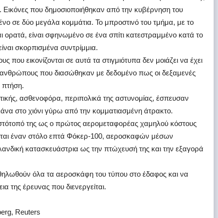
. Εικόνες που δημοσιοποιήθηκαν από την κυβέρνηση του
νο σε δύο μεγάλα κομμάτια. Το μπροστινό του τμήμα, με το
ι ορατά, είναι σφηνωμένο σε ένα σπίτι κατεστραμμένο κατά το
είναι σκορπισμένα συντρίμμια.
 που εικονίζονται σε αυτά τα στιγμιότυπα δεν μοιάζει να έχει
υς ανθρώπους που διασώθηκαν με δεδομένο πως οι δεξαμενές
 πτήση.
τικής, ασθενοφόρα, περιπολικά της αστυνομίας, έσπευσαν
πλάνα στο χιόνι γύρω από την κομματιασμένη άτρακτο.
 ιστότοπό της ως ο πρώτος αερομεταφορέας χαμηλού κόστους
εται έναν στόλο επτά Φόκερ-100, αεροσκαφών μέσων
νδική κατασκευάστρια ως την πτώχευσή της και την εξαγορά
θηλωθούν όλα τα αεροσκάφη του τύπου στο έδαφος και να
εια της έρευνας που διενεργείται.
erg, Reuters