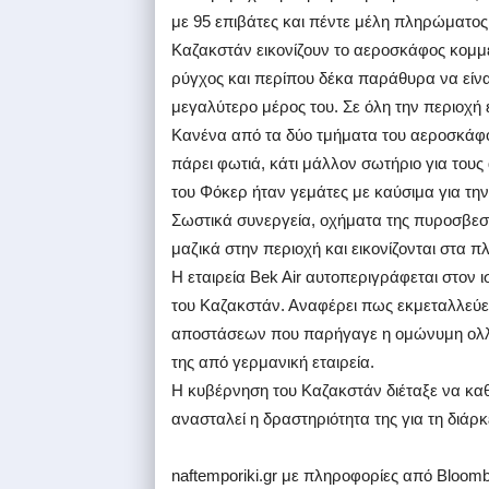
με 95 επιβάτες και πέντε μέλη πληρώματος
Καζακστάν εικονίζουν το αεροσκάφος κομμέ
ρύγχος και περίπου δέκα παράθυρα να είνα
μεγαλύτερο μέρος του. Σε όλη την περιοχή 
Κανένα από τα δύο τμήματα του αεροσκάφους
πάρει φωτιά, κάτι μάλλον σωτήριο για το
του Φόκερ ήταν γεμάτες με καύσιμα για την
Σωστικά συνεργεία, οχήματα της πυροσβεσ
μαζικά στην περιοχή και εικονίζονται στα 
Η εταιρεία Bek Air αυτοπεριγράφεται στον
του Καζακστάν. Αναφέρει πως εκμεταλλεύ
αποστάσεων που παρήγαγε η ομώνυμη ολλα
της από γερμανική εταιρεία.
Η κυβέρνηση του Καζακστάν διέταξε να κα
ανασταλεί η δραστηριότητα της για τη διάρκ
naftemporiki.gr με πληροφορίες από Bloomb