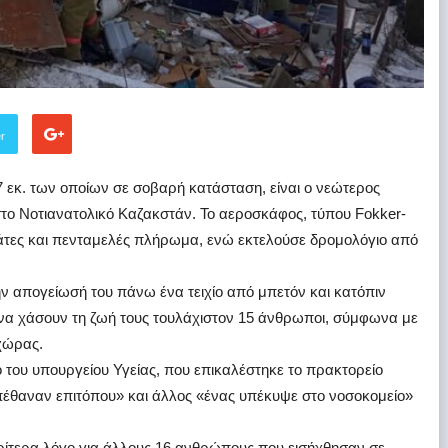
er
17 εκ. των οποίων σε σοβαρή κατάσταση, είναι ο νεώτερος
το Νοτιανατολικό Καζακστάν. Το αεροσκάφος, τύπου Fokker-
ιβάτες και πενταμελές πλήρωμα, ενώ εκτελούσε δρομολόγιο από
ν απογείωσή του πάνω ένα τειχίο από μπετόν και κατόπιν
 να χάσουν τη ζωή τους τουλάχιστον 15 άνθρωποι, σύμφωνα με
χώρας.
του υπουργείου Υγείας, που επικαλέστηκε το πρακτορείο
έθαναν επιτόπου» και άλλος «ένας υπέκυψε στο νοσοκομείο»
ρίτερα λόγο για άλλους 16 ανθρώπους που εισήχθησαν σε