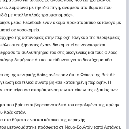
μεία. Σύμφωνα με την ίδια πηγή, ανάμεσα στα θύματα που
αιδιά με «πολλαπλούς τραυματισμούς».
ποίησε μέσω Facebook έναν ακόμα προκαταρκτικό κατάλογο με
ιστεί σε νοσοκομεία.
χηγό της αστυνομίας στην περιοχή Ταλγκάρ της περιφέρειας
«όλοι οι επιζήσαντες έχουν διακομιστεί σε νοσοκομεία».
ξέφρασε τα συλλυπητήριά του στις οικογένειες και τους φίλους
κάγεφ διεμήνυσε ότι «οι υπεύθυνοι» για το δυστύχημα «θα
τίας της κεντρικής Ασίας ανέφεραν ότι το Φόκερ της Bek Air
γείωση και τελικά συνετρίβη «σε κατοικημένη περιοχή». Η
 κατεπείγουσα απομάκρυνση των κατοίκων της εξαιτίας των
τητα που βρίσκεται βορειοανατολικά του αερολιμένα της πρώην
ου Καζακστάν.
α στα θύματα είναι και κάτοικοι της περιοχής.
 που μετονομάστηκε πρόσφατα σε Νουρ-Σουλτάν (από Αστάνα),