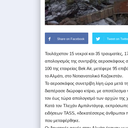
Share on Facebook
Tweet on Twitt
Τουλάχιστον 15 νεκροί και 35 τραυματίες, 
απολογισμός της συντριβής αεροσκάφους σ
100 της εταιρείας Βek Air, μετέφερε 95 επ
το Αλμάτι, στο Νοτιανατολικό Καζακστάν.
Το αεροσκάφος συνετρίβη λίγη ώρα μετά τη
διαπέρασε διώροφο κτίριο, με αποτέλεσμα
τον έως τώρα απολογισμό των αρχών της 
Κατά τον Τλεχάν Αμπιλντάγεφ, εκπρόσωπο 
ειδήσεων TASS, «δεκατέσσερις άνθρωποι π
που μεταφέρθηκε.
Οι δημοτικές αρχές στην Αλμάτι έκαναν νω