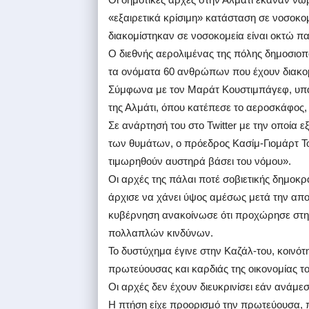
«εξαιρετικά κρίσιμη» κατάσταση σε νοσοκο
διακομίστηκαν σε νοσοκομεία είναι οκτώ π
Ο διεθνής αερολιμένας της πόλης δημοσιο
τα ονόματα 60 ανθρώπων που έχουν διακομ
Σύμφωνα με τον Μαράτ Κουστιμπάγεφ, υπαρ
της Αλμάτι, όπου κατέπεσε το αεροσκάφος, 
Σε ανάρτησή του στο Twitter με την οποία ε
των θυμάτων, ο πρόεδρος Κασίμ-Γιομάρτ Το
τιμωρηθούν αυστηρά βάσει του νόμου».
Οι αρχές της πάλαι ποτέ σοβιετικής δημοκρα
άρχισε να χάνει ύψος αμέσως μετά την απο
κυβέρνηση ανακοίνωσε ότι προχώρησε στην
πολλαπλών κινδύνων.
Το δυστύχημα έγινε στην Καζάλ-του, κοινό
πρωτεύουσας και καρδιάς της οικονομίας τ
Οι αρχές δεν έχουν διευκρινίσει εάν ανάμεσ
Η πτήση είχε προορισμό την πρωτεύουσα,