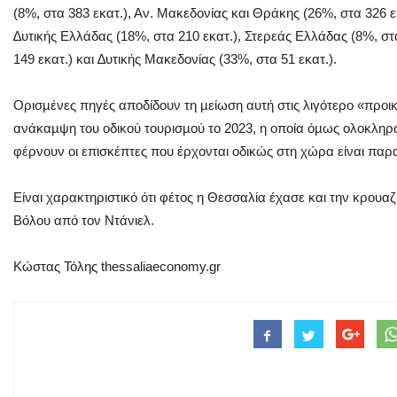
(8%, στα 383 εκατ.), Αν. Μακεδονίας και Θράκης (26%, στα 326 ε
∆υτικής Ελλάδας (18%, στα 210 εκατ.), Στερεάς Ελλάδας (8%, στα
149 εκατ.) και ∆υτικής Μακεδονίας (33%, στα 51 εκατ.).
Ορισµένες πηγές αποδίδουν τη µείωση αυτή στις λιγότερο «προι
ανάκαµψη του οδικού τουρισµού το 2023, η οποία όµως ολοκληρ
φέρνουν οι επισκέπτες που έρχονται οδικώς στη χώρα είναι πα
Είναι χαρακτηριστικό ότι φέτος η Θεσσαλία έχασε και την κρου
Βόλου από τον Ντάνιελ.
Κώστας Τόλης thessaliaeconomy.gr