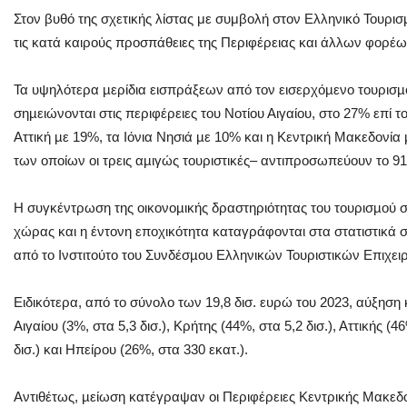
Στον βυθό της σχετικής λίστας με συμβολή στον Ελληνικό Τουρι
τις κατά καιρούς προσπάθειες της Περιφέρειας και άλλων φορέω
Τα υψηλότερα µερίδια εισπράξεων από τον εισερχόµενο τουρισµό
σηµειώνονται στις περιφέρειες του Νοτίου Αιγαίου, στο 27% επί 
Αττική µε 19%, τα Ιόνια Νησιά µε 10% και η Κεντρική Μακεδονία 
των οποίων οι τρεις αµιγώς τουριστικές– αντιπροσωπεύουν το 
Η συγκέντρωση της οικονοµικής δραστηριότητας του τουρισµού σ
χώρας και η έντονη εποχικότητα καταγράφονται στα στατιστικά
από το Ινστιτούτο του Συνδέσµου Ελληνικών Τουριστικών Επιχε
Ειδικότερα, από το σύνολο των 19,8 δισ. ευρώ του 2023, αύξηση
Αιγαίου (3%, στα 5,3 δισ.), Κρήτης (44%, στα 5,2 δισ.), Αττικής (
δισ.) και Ηπείρου (26%, στα 330 εκατ.).
Αντιθέτως, µείωση κατέγραψαν οι Περιφέρειες Κεντρικής Μακεδο