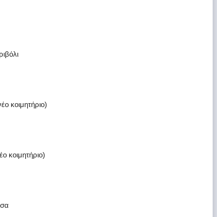
ριβόλι
έο κοιμητήριο)
έο κοιμητήριο)
ισα